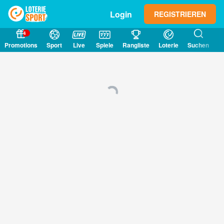
Login
REGISTRIEREN
4
Promotions
Sport
Live
Spiele
Rangliste
Loterie
Suchen