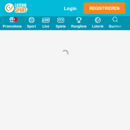
Login
REGISTRIEREN
4
Promotions
Sport
Live
Spiele
Rangliste
Loterie
Suchen