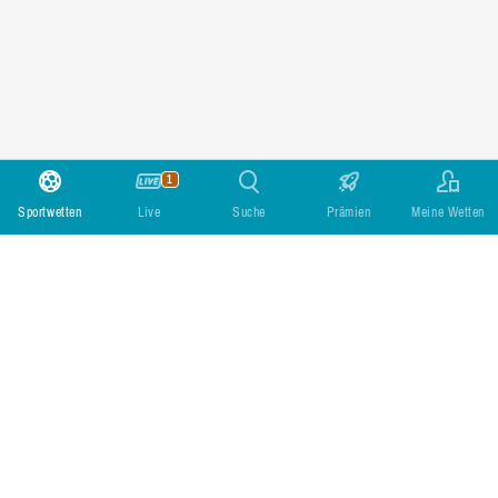
1
Sportwetten
Live
Suche
Prämien
Meine Wetten
Wettschein
Max. Gewinn (netto)
Einsatz
0,00 €
1
2
3
4
5
6
7
8
9
OK
0
,