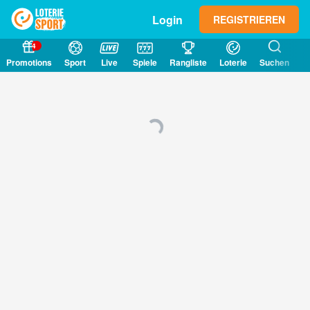
Login
REGISTRIEREN
4
Promotions
Sport
Live
Spiele
Rangliste
Loterie
Suchen