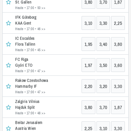
3,80
3,70
1,87
St. Gallen
Heute • 17:00
• 50 >>
IFK Göteborg
3,10
3,30
2,25
KAA Gent
Heute • 17:00
• 46 >>
IC Escaldes
1,95
3,40
3,80
Flora Tallinn
Heute • 17:00
• 45 >>
FC Riga
1,97
3,50
3,60
Györi ETO
Heute • 17:00
• 47 >>
Rakow Czestochowa
2,20
3,20
3,30
Hammarby IF
Heute • 17:00
• 47 >>
Zalgiris Vilnius
3,80
3,70
1,87
Hajduk Split
Heute • 17:00
• 48 >>
Beitar Jerusalem
2,25
3,10
3,30
Austria Wien