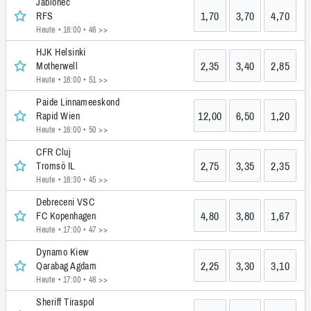
Jablonec
1,70
3,70
4,70
RFS
Heute • 16:00
• 46 >>
HJK Helsinki
2,35
3,40
2,85
Motherwell
Heute • 16:00
• 51 >>
Paide Linnameeskond
12,00
6,50
1,20
Rapid Wien
Heute • 16:00
• 50 >>
CFR Cluj
2,75
3,35
2,35
Tromsö IL
Heute • 16:30
• 45 >>
Debreceni VSC
4,80
3,80
1,67
FC Kopenhagen
Heute • 17:00
• 47 >>
Dynamo Kiew
2,25
3,30
3,10
Qarabag Agdam
Heute • 17:00
• 48 >>
Sheriff Tiraspol