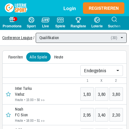
Login
REGISTRIEREN
4
Promotions
Sport
Live
Spiele
Rangliste
Loterie
Suchen
Qualifikation
(30)
Conference League
Favoriten
Alle Spiele
Heute
Endergebnis
1
X
2
Inter Turku
1,83
3,80
3,80
Vaduz
Heute • 15:00
• 50 >>
Noah
2,95
3,40
2,30
FC Sion
Heute • 16:00
• 51 >>