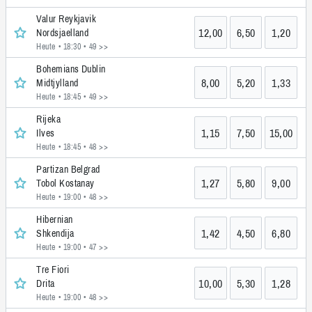
Valur Reykjavik
12,00
6,50
1,20
Nordsjaelland
Heute • 18:30
• 49 >>
Bohemians Dublin
8,00
5,20
1,33
Midtjylland
Heute • 18:45
• 49 >>
Rijeka
1,15
7,50
15,00
Ilves
Heute • 18:45
• 48 >>
Partizan Belgrad
1,27
5,80
9,00
Tobol Kostanay
Heute • 19:00
• 48 >>
Hibernian
1,42
4,50
6,80
Shkendija
Heute • 19:00
• 47 >>
Tre Fiori
10,00
5,30
1,28
Drita
Heute • 19:00
• 48 >>