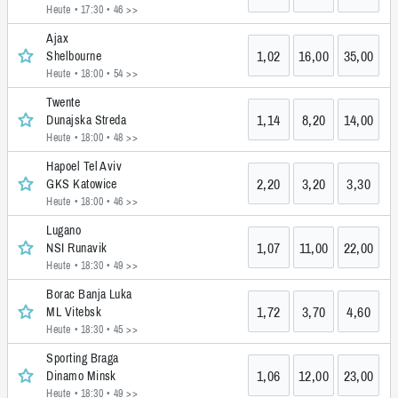
Heute • 17:30
• 46 >>
Ajax
1,02
16,00
35,00
Shelbourne
Heute • 18:00
• 54 >>
Twente
1,14
8,20
14,00
Dunajska Streda
Heute • 18:00
• 48 >>
Hapoel Tel Aviv
2,20
3,20
3,30
GKS Katowice
Heute • 18:00
• 46 >>
Lugano
1,07
11,00
22,00
NSI Runavik
Heute • 18:30
• 49 >>
Borac Banja Luka
1,72
3,70
4,60
ML Vitebsk
Heute • 18:30
• 45 >>
Sporting Braga
1,06
12,00
23,00
Dinamo Minsk
Heute • 18:30
• 49 >>