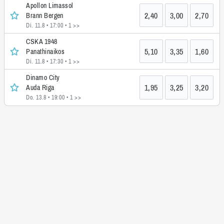
Apollon Limassol
2,40
3,00
2,70
Brann Bergen
Di. 11.8 • 17:00
• 1 >>
CSKA 1948
5,10
3,35
1,60
Panathinaikos
Di. 11.8 • 17:30
• 1 >>
Dinamo City
1,95
3,25
3,20
Auda Riga
Do. 13.8 • 19:00
• 1 >>