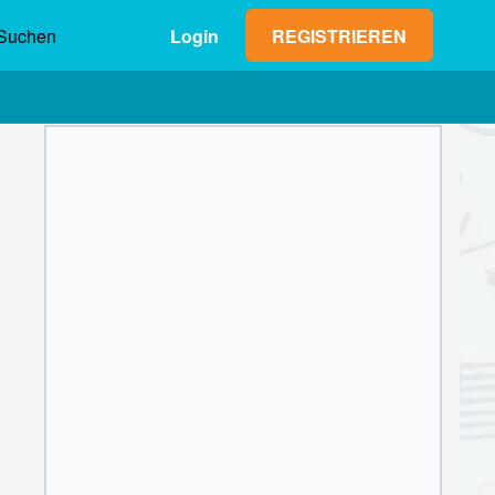
Suchen
Login
REGISTRIEREN
Max. Gewinn (netto)
Einsatz
0,00 €
1
2
3
4
5
6
7
8
9
OK
0
,