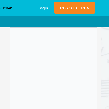
Suchen
Login
REGISTRIEREN
Max. Gewinn (netto)
Einsatz
0,00 €
1
2
3
4
5
6
7
8
9
OK
0
,