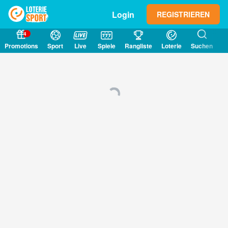
Login
REGISTRIEREN
4
Promotions
Sport
Live
Spiele
Rangliste
Loterie
Suchen