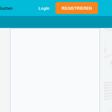
Suchen
Login
REGISTRIEREN
Max. Gewinn (netto)
Einsatz
0,00 €
1
2
3
4
5
6
7
8
9
OK
0
,