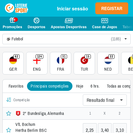
Iniciar sessão
REGISTAR
4
Promoções
Desportos
Apostas Desportivas
Case de Jogos
Tabel
Futebol
(1185)
62
124
31
15
22
GER
ENG
FRA
TUR
NED
BE
Favoritos
Principais competições
Hoje
6 hrs.
Todas as compe
Resultado final
Competição
2° Bundesliga, Alemanha
1
X
2
VfL Bochum
2,25
3,40
3,10
Hertha Berlim BSC