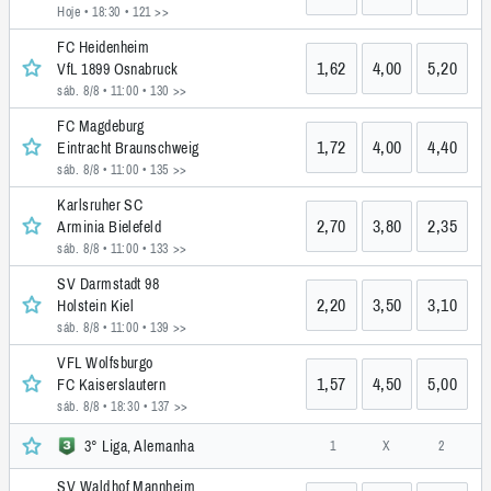
Hoje • 18:30
• 121 >>
FC Heidenheim
1,62
4,00
5,20
VfL 1899 Osnabruck
sáb. 8/8 • 11:00
• 130 >>
FC Magdeburg
1,72
4,00
4,40
Eintracht Braunschweig
sáb. 8/8 • 11:00
• 135 >>
Karlsruher SC
2,70
3,80
2,35
Arminia Bielefeld
sáb. 8/8 • 11:00
• 133 >>
SV Darmstadt 98
2,20
3,50
3,10
Holstein Kiel
sáb. 8/8 • 11:00
• 139 >>
VFL Wolfsburgo
1,57
4,50
5,00
FC Kaiserslautern
sáb. 8/8 • 18:30
• 137 >>
3° Liga, Alemanha
1
X
2
SV Waldhof Mannheim