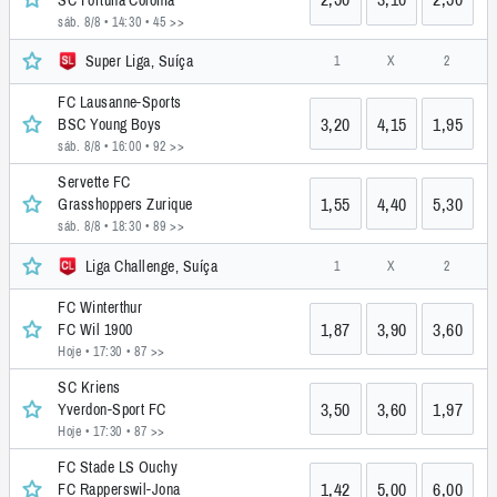
sáb. 8/8 • 14:30
• 45 >>
Super Liga, Suíça
1
X
2
FC Lausanne-Sports
3,20
4,15
1,95
BSC Young Boys
sáb. 8/8 • 16:00
• 92 >>
Servette FC
1,55
4,40
5,30
Grasshoppers Zurique
sáb. 8/8 • 18:30
• 89 >>
Liga Challenge, Suíça
1
X
2
FC Winterthur
1,87
3,90
3,60
FC Wil 1900
Hoje • 17:30
• 87 >>
SC Kriens
3,50
3,60
1,97
Yverdon-Sport FC
Hoje • 17:30
• 87 >>
FC Stade LS Ouchy
1,42
5,00
6,00
FC Rapperswil-Jona