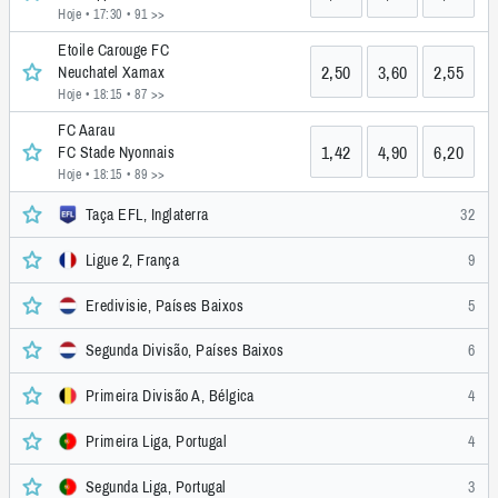
Hoje • 17:30
• 91 >>
Etoile Carouge FC
2,50
3,60
2,55
Neuchatel Xamax
Hoje • 18:15
• 87 >>
FC Aarau
1,42
4,90
6,20
FC Stade Nyonnais
Hoje • 18:15
• 89 >>
Taça EFL, Inglaterra
32
Ligue 2, França
9
Eredivisie, Países Baixos
5
Segunda Divisão, Países Baixos
6
Primeira Divisão A, Bélgica
4
Primeira Liga, Portugal
4
Segunda Liga, Portugal
3