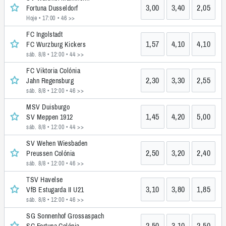
3,00
3,40
2,05
Fortuna Dusseldorf
Hoje • 17:00
• 46 >>
FC Ingolstadt
1,57
4,10
4,10
FC Wurzburg Kickers
sáb. 8/8 • 12:00
• 44 >>
FC Viktoria Colónia
2,30
3,30
2,55
Jahn Regensburg
sáb. 8/8 • 12:00
• 46 >>
MSV Duisburgo
1,45
4,20
5,00
SV Meppen 1912
sáb. 8/8 • 12:00
• 44 >>
SV Wehen Wiesbaden
2,50
3,20
2,40
Preussen Colónia
sáb. 8/8 • 12:00
• 46 >>
TSV Havelse
3,10
3,80
1,85
VfB Estugarda II U21
sáb. 8/8 • 12:00
• 46 >>
SG Sonnenhof Grossaspach
2,50
3,10
2,50
SC Fortuna Colónia