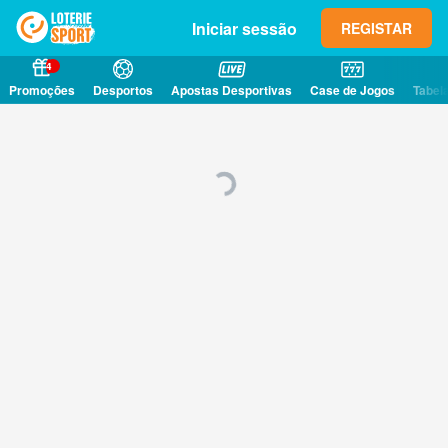
Iniciar sessão
REGISTAR
4
Promoções
Desportos
Apostas Desportivas
Case de Jogos
Tabel