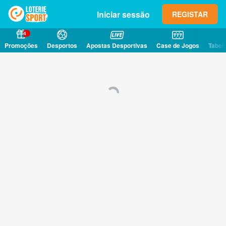
Iniciar sessão
REGISTAR
4
Promoções
Desportos
Apostas Desportivas
Case de Jogos
Tabel