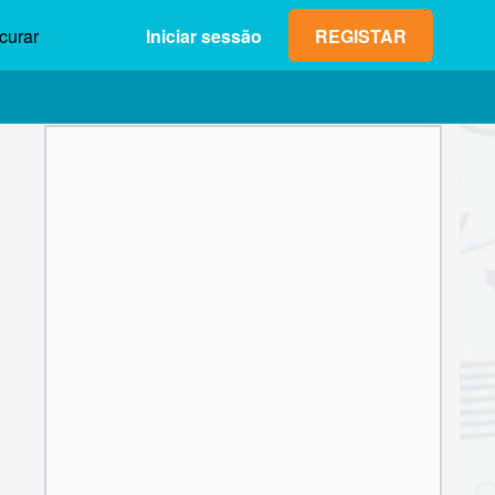
curar
Iniciar sessão
REGISTAR
Lucro máx. (neto)
Valor da
0,00 €
aposta
1
2
3
4
5
6
7
8
9
OK
0
,