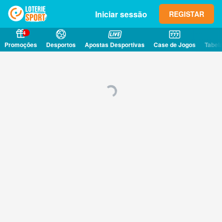
Iniciar sessão
REGISTAR
4
Promoções
Desportos
Apostas Desportivas
Case de Jogos
Tabel