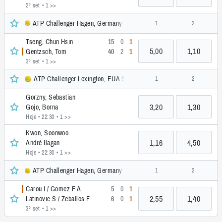
2º set
• 1 >>
ATP Challenger Hagen, Germany Men Singles, Challenger
1
2
Tseng, Chun Hsin
15
0
1
5,00
1,10
Gentzsch, Tom
40
2
1
3º set
• 1 >>
ATP Challenger Lexington, EUA SM, Challenger
1
2
Gorzny, Sebastian
3,20
1,30
Gojo, Borna
Hoje • 22:30
• 1 >>
Kwon, Soonwoo
1,16
4,50
André Ilagan
Hoje • 22:30
• 1 >>
ATP Challenger Hagen, Germany Men Doubles, Challenger
1
2
Carou I / Gomez F A
5
0
1
2,55
1,40
Latinovic S / Zeballos F
6
0
1
3º set
• 1 >>