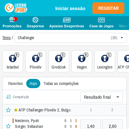
Iniciar sessão
REGISTAR
4
Promoções
Desportos
Apostas Desportivas
Case de Jogos
Tabel
Challenger
(28)
Ténis
6
5
5
6
5
Istanbul
Plovdiv
Grodzisk
Hagen
Lexington
Favoritos
Hoje
Todas as competições
Resultado final
Competição
ATP Challenger Plovdiv 2, Bulgaria Men Singles, Challenger
1
2
Nesterov, Pyotr
0
5
1
1,40
2,60
Sorger, Sebastian
0
6
0