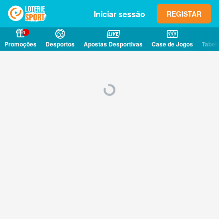
Iniciar sessão
REGISTAR
4
Promoções
Desportos
Apostas Desportivas
Case de Jogos
Tabel