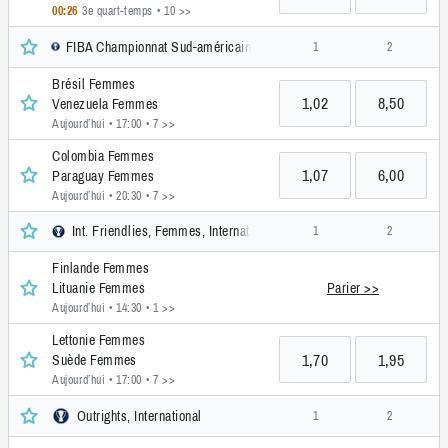
00:26
3e quart-temps
• 10 >>
FIBA Championnat Sud-américain, Femmes, International
1
2
Brésil Femmes
1,02
8,50
Venezuela Femmes
Aujourd’hui • 17:00
• 7 >>
Colombia Femmes
1,07
6,00
Paraguay Femmes
Aujourd’hui • 20:30
• 7 >>
Int. Friendlies, Femmes, International
1
2
Finlande Femmes
Parier >>
Lituanie Femmes
Aujourd’hui • 14:30
• 1 >>
Lettonie Femmes
1,70
1,95
Suède Femmes
Aujourd’hui • 17:00
• 7 >>
Outrights, International
1
2