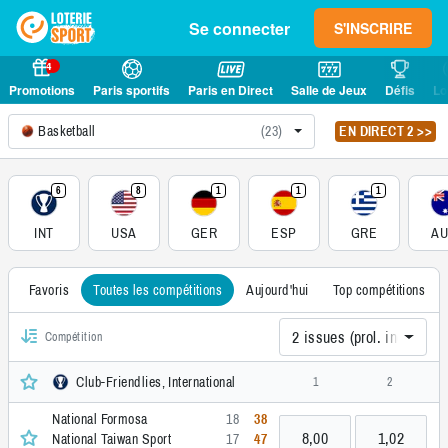
Se connecter
S'INSCRIRE
4
Promotions
Paris sportifs
Paris en Direct
Salle de Jeux
Défis
Lo
Basketball
(23)
EN DIRECT 2 >>
6
8
1
1
1
INT
USA
GER
ESP
GRE
A
Favoris
Toutes les compétitions
Aujourd'hui
Top compétitions
2 issues (prol. incl.)
Compétition
Club-Friendlies, International
1
2
National Formosa
18
38
8,00
1,02
National Taiwan Sport
17
47