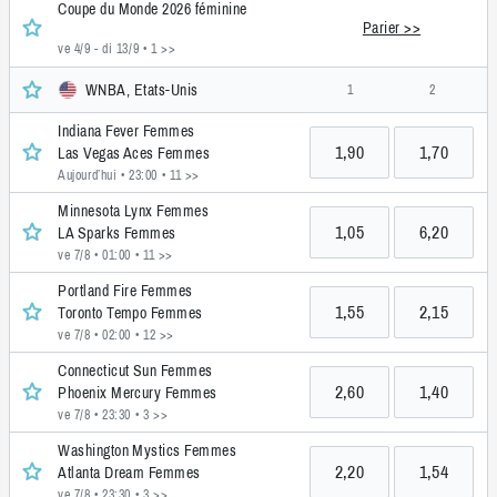
Coupe du Monde 2026 féminine
Parier >>
ve 4/9 - di 13/9
• 1 >>
WNBA, Etats-Unis
1
2
Indiana Fever Femmes
1,90
1,70
Las Vegas Aces Femmes
Aujourd’hui • 23:00
• 11 >>
Minnesota Lynx Femmes
1,05
6,20
LA Sparks Femmes
ve 7/8 • 01:00
• 11 >>
Portland Fire Femmes
1,55
2,15
Toronto Tempo Femmes
ve 7/8 • 02:00
• 12 >>
Connecticut Sun Femmes
2,60
1,40
Phoenix Mercury Femmes
ve 7/8 • 23:30
• 3 >>
Washington Mystics Femmes
2,20
1,54
Atlanta Dream Femmes
ve 7/8 • 23:30
• 3 >>