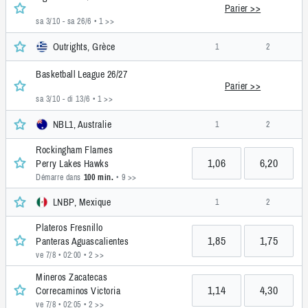
Parier >>
sa 3/10 - sa 26/6
• 1 >>
Outrights, Grèce
1
2
Basketball League 26/27
Parier >>
sa 3/10 - di 13/6
• 1 >>
NBL1, Australie
1
2
Rockingham Flames
1,06
6,20
Perry Lakes Hawks
Démarre dans
100 min.
• 9 >>
LNBP, Mexique
1
2
Plateros Fresnillo
1,85
1,75
Panteras Aguascalientes
ve 7/8 • 02:00
• 2 >>
Mineros Zacatecas
1,14
4,30
Correcaminos Victoria
ve 7/8 • 02:05
• 2 >>