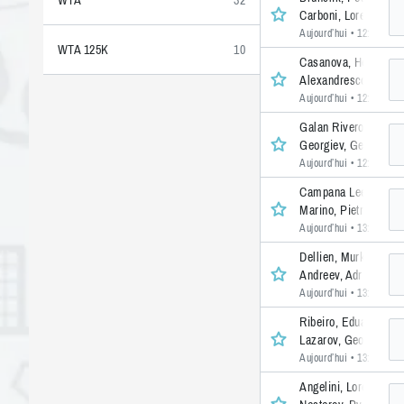
WTA
32
Carboni, Lorenzo
Aujourd’hui • 12:00
• 1 
WTA 125K
10
Casanova, Hernan
Alexandrescou, Yann
Aujourd’hui • 12:00
• 1 
Galan Riveros, Danie
Georgiev, Georgi
Aujourd’hui • 12:00
• 1 
Campana Lee, Gerar
Marino, Pietro
Aujourd’hui • 13:10
• 1 
Dellien, Murkel
Andreev, Adrian
Aujourd’hui • 13:10
• 1 
Ribeiro, Eduardo
Lazarov, George
Aujourd’hui • 13:10
• 1 
Angelini, Lorenzo