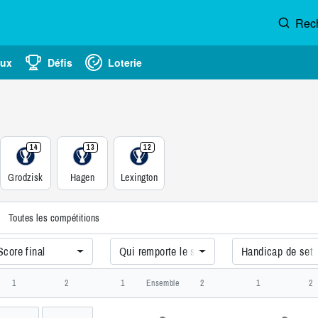
Rec
eux
Défis
Loterie
14
13
12
Grodzisk
Hagen
Lexington
Toutes les compétitions
Score final
Qui remporte le set ?
Handicap de set
bul Ii, Turkey Men Singles, Challenger
1
2
1
Ensemble
2
1
2