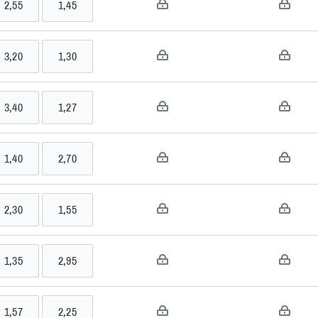
2,55
1,45
• 1 >>
3,20
1,30
• 1 >>
3,40
1,27
• 1 >>
1,40
2,70
>>
onstantin
2,30
1,55
>>
1,35
2,95
ap
>>
1,57
2,25