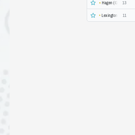
Hagen (GER), Clay,
13
Lexington (USA), Ha
11