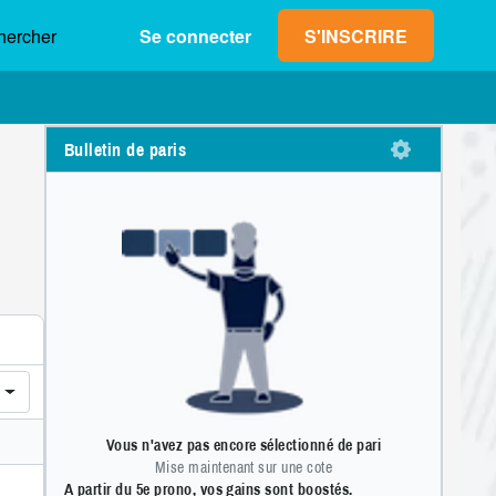
hercher
Se connecter
S'INSCRIRE
Bulletin de paris
Gain max. (net)
Mise
0,00 €
1
2
3
4
5
6
7
8
9
OK
0
,
Vous n'avez pas encore sélectionné de pari
Mise maintenant sur une cote
A partir du 5e prono, vos gains sont boostés.