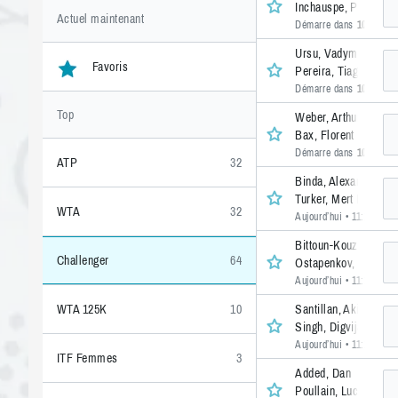
Inchauspe, Paul
Actuel maintenant
Démarre dans
105 min.
Ursu, Vadym
Favoris
Pereira, Tiago
Démarre dans
105 min.
Top
Weber, Arthur
Bax, Florent
Démarre dans
105 min.
ATP
32
Binda, Alexandr
Turker, Mert Naci
WTA
32
Aujourd’hui • 11:10
• 1 
Bittoun-Kouzmine, C
Challenger
64
Ostapenkov, Daniil
Aujourd’hui • 11:10
• 1 
Santillan, Akira
WTA 125K
10
Singh, Digvijay Prat
Aujourd’hui • 11:10
• 1 
ITF Femmes
3
Added, Dan
Poullain, Lucas