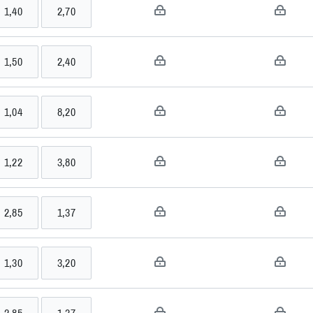
1,40
2,70
>>
1,50
2,40
ick Theodor
>>
l Elahi
1,04
8,20
>>
d
1,22
3,80
>>
2,85
1,37
>>
1,30
3,20
>>