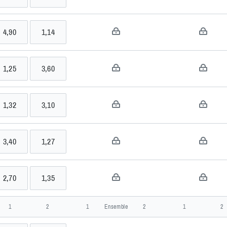
>>
4,90
1,14
>>
)
1,25
3,60
>>
1,32
3,10
>>
3,40
1,27
>>
2,70
1,35
>>
div 2, Bulgaria Men Singles, Challenger
1
2
1
Ensemble
2
1
2