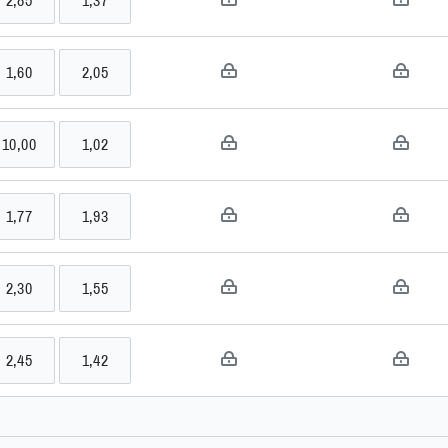
2,85
1,37
>>
ro
1,60
2,05
>>
10,00
1,02
>>
1,77
1,93
>>
2,30
1,55
>>
2,45
1,42
o
>>
 (POL), Hardcourt, Challenger