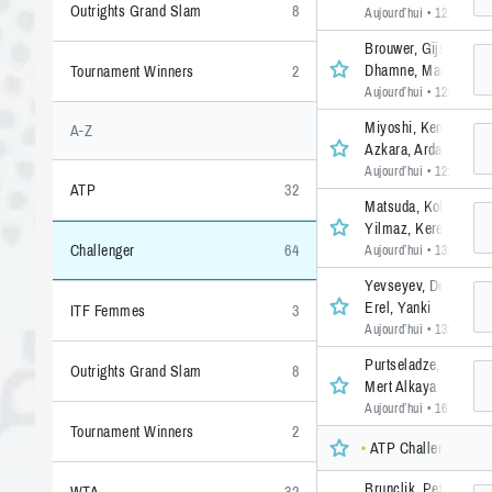
Outrights Grand Slam
8
Aujourd’hui • 12:20
• 1 
Brouwer, Gijs
Dhamne, Manas
Tournament Winners
2
Aujourd’hui • 12:20
• 1 
Miyoshi, Kenta (2004
A-Z
Azkara, Arda
Aujourd’hui • 12:20
• 1 
ATP
32
Matsuda, Koki
Yilmaz, Kerem
Challenger
64
Aujourd’hui • 13:30
• 1 
Yevseyev, Denis
Erel, Yanki
ITF Femmes
3
Aujourd’hui • 13:30
• 1 
Purtseladze, Saba
Outrights Grand Slam
8
Mert Alkaya
Aujourd’hui • 16:00
• 1 
Tournament Winners
2
ATP Challenger Plov
Brunclik, Petr