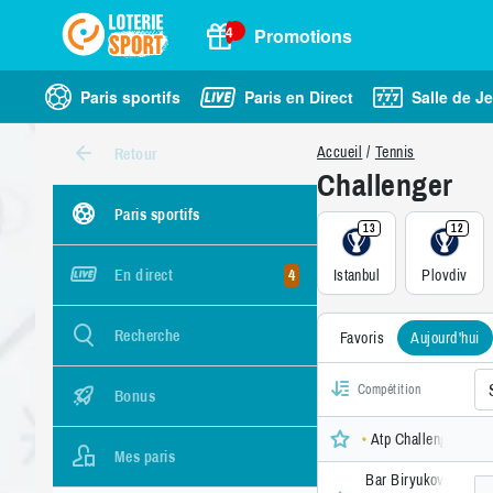
4
Promotions
Paris sportifs
Paris en Direct
Salle de J
Accueil
Tennis
Retour
Challenger
Paris sportifs
13
12
4
Istanbul
Plovdiv
En direct
Recherche
Favoris
Aujourd'hui
Compétition
Bonus
Atp Challenger Istan
Mes paris
Bar Biryukov, Petr