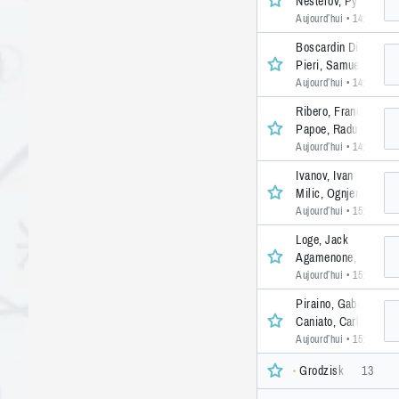
Nesterov, Pyotr
Aujourd’hui • 14:20
• 1 
Boscardin Dias, Ped
Pieri, Samuele
Aujourd’hui • 14:20
• 1 
Ribero, Franco
Papoe, Radu Mihai
Aujourd’hui • 14:20
• 1 
Ivanov, Ivan
Milic, Ognjen
Aujourd’hui • 15:30
• 1 
Loge, Jack
Agamenone, Franco
Aujourd’hui • 15:30
• 1 
Piraino, Gabriele
Caniato, Carlo Albert
Aujourd’hui • 15:30
• 1 
Grodzisk Mazowiecki
13