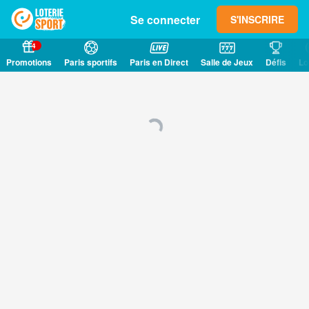
Se connecter
S'INSCRIRE
4
Promotions
Paris sportifs
Paris en Direct
Salle de Jeux
Défis
Lo