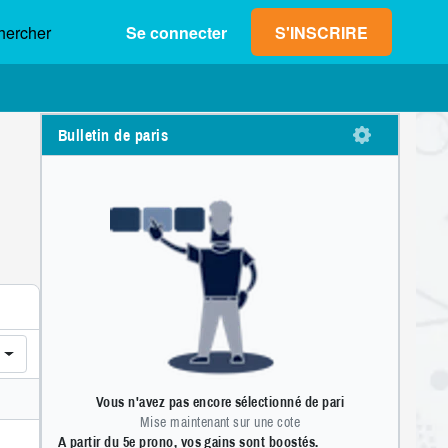
hercher
Se connecter
S'INSCRIRE
Bulletin de paris
Gain max. (net)
Mise
0,00 €
1
2
3
4
5
6
7
8
9
OK
0
,
Vous n'avez pas encore sélectionné de pari
Mise maintenant sur une cote
A partir du 5e prono, vos gains sont boostés.