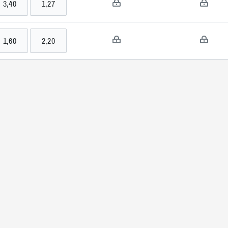
3,40
1,27
la
1,60
2,20
• 1 >>