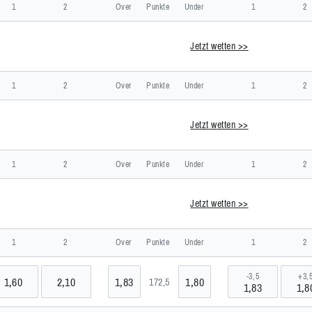
utschland
1
2
Over
Punkte
Under
1
2
Jetzt wetten >>
>>
anien
1
2
Over
Punkte
Under
1
2
Jetzt wetten >>
>>
iechenland
1
2
Over
Punkte
Under
1
2
Jetzt wetten >>
>>
anon
1
2
Over
Punkte
Under
1
2
-3,5
+3,
1,60
2,10
1,83
1,80
172,5
1,83
1,8
>>