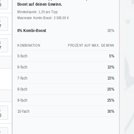
5
Boost auf deinen Gewinn.
Mindestquote: 1,20 pro Tipp
Maximaler Kombi-Boost: 3 000,00 €
5
7
0% Kombi-Boost
30%
5
KOMBINATION
PROZENT AUF MAX. GEWINN
7
5-fach
5%
6-fach
10%
7-fach
15%
8-fach
20%
9-fach
25%
5
10-fach
30%
0
5