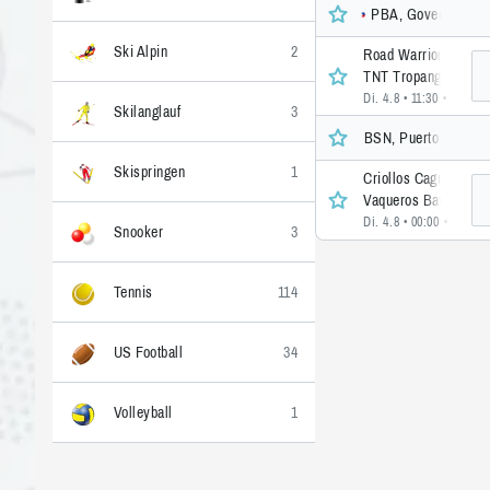
PBA, Governors Cup
Ski Alpin
2
Road Warriors
TNT Tropang
Di. 4.8 • 11:30
• 2 >>
Skilanglauf
3
BSN, Puerto Rico
Skispringen
1
Criollos Caguas
Vaqueros Bayamon
Di. 4.8 • 00:00
• 9 >>
Snooker
3
Tennis
114
US Football
34
Volleyball
1