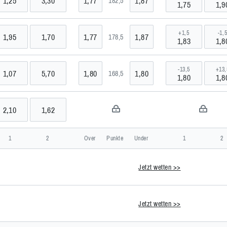
1,25
3,30
1,77
1,87
182,5
1,75
1,9
+1,5
-1,
1,95
1,70
1,77
1,87
178,5
1,83
1,8
kyries
-13,5
+13,
1,07
5,70
1,80
1,80
168,5
1,80
1,8
ics
2,10
1,62
SA
1
2
Over
Punkte
Under
1
2
Jetzt wetten >>
7 >>
Jetzt wetten >>
 >>