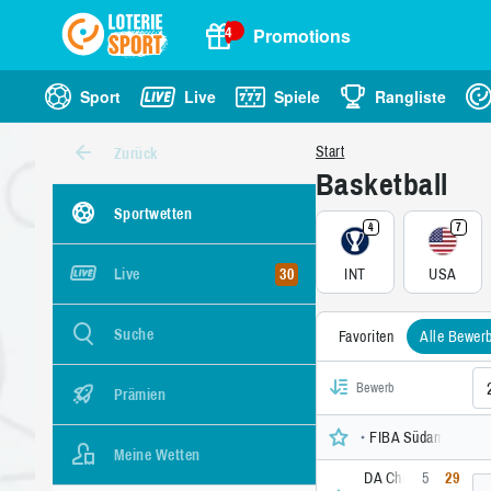
4
Promotions
Sport
Live
Spiele
Rangliste
Start
Zurück
Basketball
Sportwetten
4
7
30
INT
USA
Live
Suche
Favoriten
Alle Bewer
Bewerb
Prämien
FIBA Südamerikameis
Meine Wetten
DA Chile
5
29