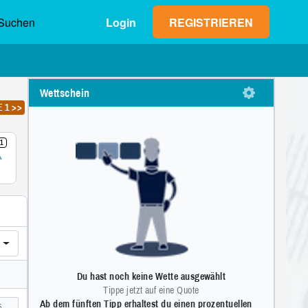
Suchen
Login
REGISTRIEREN
Wettschein
Max. Gewinn (netto)
Einsatz
E 1 >>
0,00 €
1
2
3
1
4
5
6
R
7
8
9
OK
0
,
OT)
Du hast noch keine Wette ausgewählt
Tippe jetzt auf eine Quote
Ab dem fünften Tipp erhaltest du einen prozentuellen
5