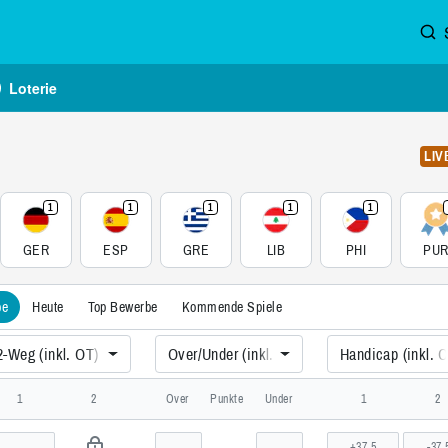
Loterie
LIV
1
1
1
1
1
GER
ESP
GRE
LIB
PHI
PU
be
Heute
Top Bewerbe
Kommende Spiele
2-Weg (inkl. OT)
Over/Under (inkl. OT)
Handicap (inkl. 
terschaft, Damen, International
1
2
Over
Punkte
Under
1
2
+37,5
-37,