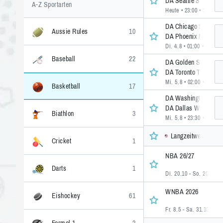
DA Seattle Storm
A-Z Sportarten
Heute • 23:00
• 39 >>
DA Chicago Sky
Aussie Rules
10
DA Phoenix Mercury
Di. 4.8 • 01:00
• 43 >>
Baseball
22
DA Golden State Val
DA Toronto Tempo
Mi. 5.8 • 02:00
• 4 >>
Basketball
17
DA Washington Myst
DA Dallas Wings
Biathlon
3
Mi. 5.8 • 23:30
• 1 >>
Langzeitwetten, U
Cricket
1
NBA 26/27
Darts
1
Di. 20.10 - So. 20.6
• 3
WNBA 2026
Eishockey
61
Fr. 8.5 - Sa. 31.10
• 11