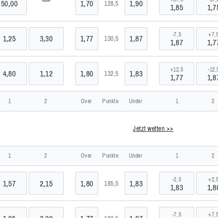
50,00
1,70
1,90
128,5
1,85
1,7
-7,5
+7,
1,25
3,30
1,77
1,87
130,5
1,87
1,7
+12,5
-12,
4,80
1,12
1,80
1,83
132,5
1,77
1,8
rnational
1
2
Over
Punkte
Under
1
2
Jetzt wetten >>
1
2
Over
Punkte
Under
1
2
-2,5
+2,
1,57
2,15
1,80
1,83
185,5
1,83
1,8
-7,5
+7,