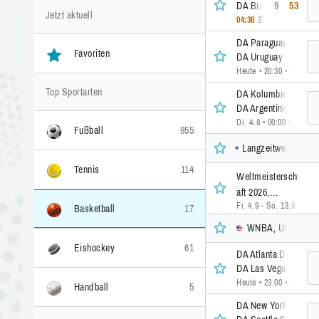
DA Brasilien
9
53
Jetzt aktuell
04:36
3. Viertel
• 6 >>
DA Paraguay
Favoriten
DA Uruguay
Heute • 20:30
• 6 >>
Top Sportarten
DA Kolumbien
DA Argentinien
Di. 4.8 • 00:00
• 8 >>
Fußball
955
Langzeitwetten, Inte
Tennis
114
Weltmeistersch
aft 2026,
Fr. 4.9 - So. 13.9
• 1 >>
Damen
Basketball
17
WNBA, USA
Eishockey
61
DA Atlanta Dream
DA Las Vegas Aces
Heute • 23:00
• 39 >>
Handball
5
DA New York Liberty