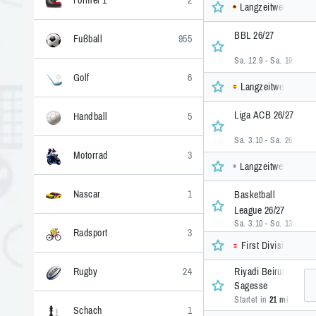
Formel 1
2
Langzeitwetten, De
BBL 26/27
Fußball
955
Sa. 12.9 - Sa. 19.6
• 1 
Golf
6
Langzeitwetten, Sp
Liga ACB 26/27
Handball
5
Sa. 3.10 - Sa. 26.6
• 1 
Motorrad
3
Langzeitwetten, Gr
Nascar
1
Basketball
League 26/27
Sa. 3.10 - So. 13.6
• 1 
Radsport
3
First Division, Lib
Riyadi Beirut
Rugby
24
Sagesse
Startet in
21 min.
• 9 
Schach
1