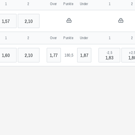
, Philippinen
1
2
Over
Punkte
Under
1
2
1,57
2,10
1
2
Over
Punkte
Under
1
2
-2,5
+2,
1,60
2,10
1,77
1,87
180,5
1,83
1,8