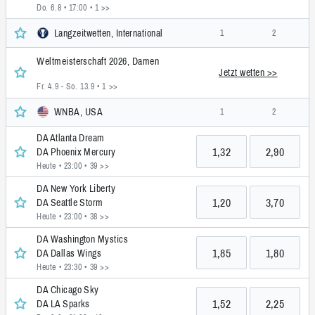
Do. 6.8 • 17:00
• 1 >>
Langzeitwetten, International
1
2
Weltmeisterschaft 2026, Damen
Jetzt wetten >>
Fr. 4.9 - So. 13.9
• 1 >>
WNBA, USA
1
2
DA Atlanta Dream
1,32
2,90
DA Phoenix Mercury
Heute • 23:00
• 39 >>
DA New York Liberty
1,20
3,70
DA Seattle Storm
Heute • 23:00
• 38 >>
DA Washington Mystics
1,85
1,80
DA Dallas Wings
Heute • 23:30
• 39 >>
DA Chicago Sky
1,52
2,25
DA LA Sparks