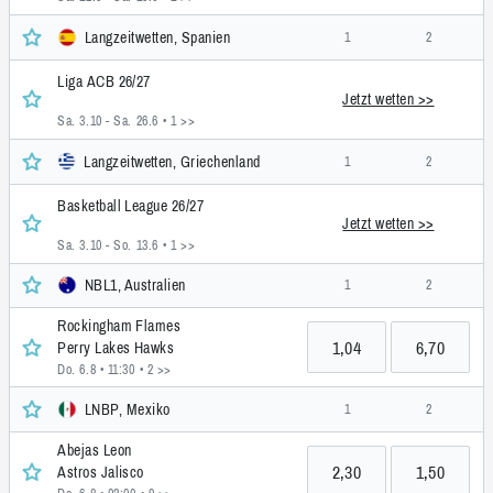
Langzeitwetten, Spanien
1
2
Liga ACB 26/27
Jetzt wetten >>
Sa. 3.10 - Sa. 26.6
• 1 >>
Langzeitwetten, Griechenland
1
2
Basketball League 26/27
Jetzt wetten >>
Sa. 3.10 - So. 13.6
• 1 >>
NBL1, Australien
1
2
Rockingham Flames
1,04
6,70
Perry Lakes Hawks
Do. 6.8 • 11:30
• 2 >>
LNBP, Mexiko
1
2
Abejas Leon
2,30
1,50
Astros Jalisco