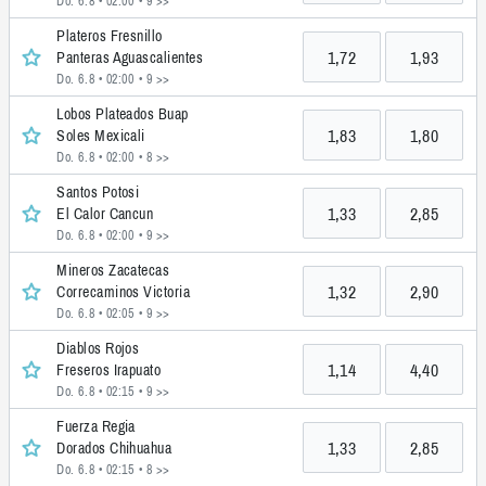
Do. 6.8 • 02:00
• 9 >>
Plateros Fresnillo
1,72
1,93
Panteras Aguascalientes
Do. 6.8 • 02:00
• 9 >>
Lobos Plateados Buap
1,83
1,80
Soles Mexicali
Do. 6.8 • 02:00
• 8 >>
Santos Potosi
1,33
2,85
El Calor Cancun
Do. 6.8 • 02:00
• 9 >>
Mineros Zacatecas
1,32
2,90
Correcaminos Victoria
Do. 6.8 • 02:05
• 9 >>
Diablos Rojos
1,14
4,40
Freseros Irapuato
Do. 6.8 • 02:15
• 9 >>
Fuerza Regia
1,33
2,85
Dorados Chihuahua
Do. 6.8 • 02:15
• 8 >>