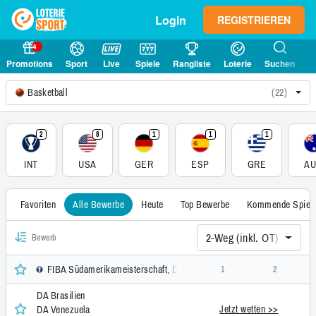
Login
REGISTRIEREN
4
Promotions
Sport
Live
Spiele
Rangliste
Loterie
Suchen
Basketball
(22)
2
8
1
1
1
INT
USA
GER
ESP
GRE
A
Favoriten
Alle Bewerbe
Heute
Top Bewerbe
Kommende Spiel
2-Weg (inkl. OT)
Bewerb
FIBA Südamerikameisterschaft, Damen, International
1
2
DA Brasilien
Jetzt wetten >>
DA Venezuela