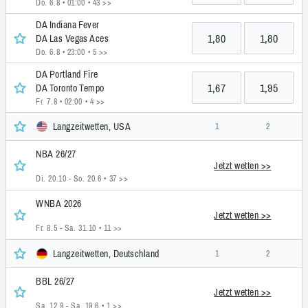
Do. 6.8 • 01:00
• 43 >>
DA Indiana Fever
1,80
1,80
DA Las Vegas Aces
Do. 6.8 • 23:00
• 5 >>
DA Portland Fire
1,67
1,95
DA Toronto Tempo
Fr. 7.8 • 02:00
• 4 >>
Langzeitwetten, USA
1
2
NBA 26/27
Jetzt wetten >>
Di. 20.10 - So. 20.6
• 37 >>
WNBA 2026
Jetzt wetten >>
Fr. 8.5 - Sa. 31.10
• 11 >>
Langzeitwetten, Deutschland
1
2
BBL 26/27
Jetzt wetten >>
Sa. 12.9 - Sa. 19.6
• 1 >>