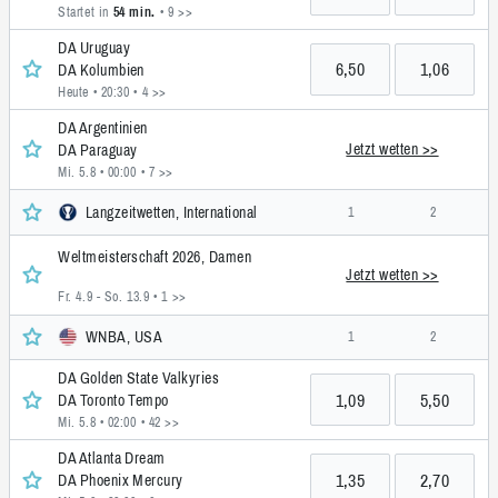
Startet in
54 min.
• 9 >>
DA Uruguay
6,50
1,06
DA Kolumbien
Heute • 20:30
• 4 >>
DA Argentinien
Jetzt wetten >>
DA Paraguay
Mi. 5.8 • 00:00
• 7 >>
Langzeitwetten, International
1
2
Weltmeisterschaft 2026, Damen
Jetzt wetten >>
Fr. 4.9 - So. 13.9
• 1 >>
WNBA, USA
1
2
DA Golden State Valkyries
1,09
5,50
DA Toronto Tempo
Mi. 5.8 • 02:00
• 42 >>
DA Atlanta Dream
1,35
2,70
DA Phoenix Mercury