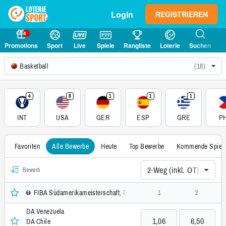
Login
REGISTRIEREN
4
Promotions
Sport
Live
Spiele
Rangliste
Loterie
Suchen
Basketball
(18)
4
8
1
1
1
INT
USA
GER
ESP
GRE
PH
Favoriten
Alle Bewerbe
Heute
Top Bewerbe
Kommende Spiel
2-Weg (inkl. OT)
Bewerb
FIBA Südamerikameisterschaft, Damen, International
1
2
DA Venezuela
1,06
6,50
DA Chile