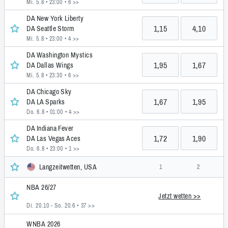
Mi. 5.8 • 23:00
• 6 >>
DA New York Liberty
1,15
4,10
DA Seattle Storm
Mi. 5.8 • 23:00
• 4 >>
DA Washington Mystics
1,95
1,67
DA Dallas Wings
Mi. 5.8 • 23:30
• 6 >>
DA Chicago Sky
1,67
1,95
DA LA Sparks
Do. 6.8 • 01:00
• 4 >>
DA Indiana Fever
1,72
1,90
DA Las Vegas Aces
Do. 6.8 • 23:00
• 1 >>
Langzeitwetten, USA
1
2
NBA 26/27
Jetzt wetten >>
Di. 20.10 - So. 20.6
• 37 >>
WNBA 2026