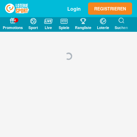
Login
REGISTRIEREN
4
Promotions
Sport
Live
Spiele
Rangliste
Loterie
Suchen