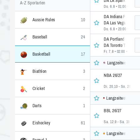
DA LA Sparks
A-Z Sportarten
Do. 6.8 • 01:00
• 10 >>
DA Indiana Fever
Aussie Rules
10
DA Las Vegas Aces
Do. 6.8 • 23:00
• 3 >>
Baseball
24
DA Portland Fire
DA Toronto Tempo
Fr. 7.8 • 02:00
• 3 >>
Basketball
17
Langzeitwetten, U
Biathlon
3
NBA 26/27
Di. 20.10 - So. 20.6
• 3
Cricket
2
Langzeitwetten, De
Darts
1
BBL 26/27
Sa. 12.9 - Sa. 19.6
• 1 
Eishockey
61
Langzeitwetten, Sp