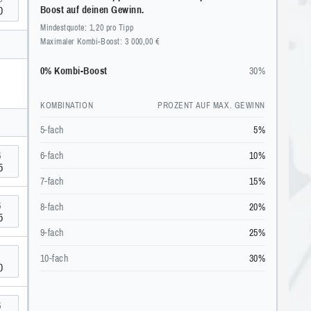
0
Boost auf deinen Gewinn.
Mindestquote: 1,20 pro Tipp
Maximaler Kombi-Boost: 3 000,00 €
0% Kombi-Boost
30%
KOMBINATION
PROZENT AUF MAX. GEWINN
5-fach
5%
6-fach
10%
5
5
7-fach
15%
5
8-fach
20%
5
9-fach
25%
5
10-fach
30%
0
5