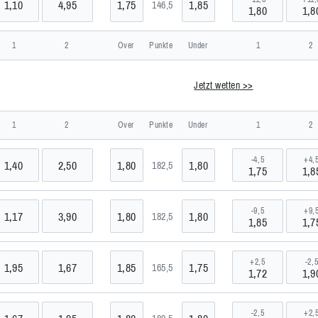
1,10
4,95
1,75
1,85
146,5
1,80
1,8
rnational
1
2
Over
Punkte
Under
1
2
Jetzt wetten >>
1
2
Over
Punkte
Under
1
2
-4,5
+4,
1,40
2,50
1,80
1,80
182,5
1,75
1,8
-9,5
+9,
1,17
3,90
1,80
1,80
182,5
1,85
1,7
ics
+2,5
-2,
1,95
1,67
1,85
1,75
165,5
1,72
1,9
-2,5
+2,