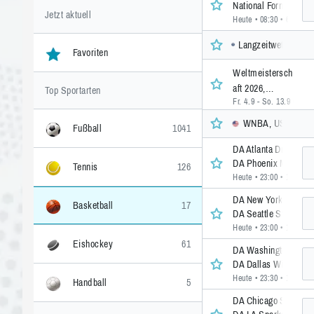
National Formosa
Jetzt aktuell
Heute • 08:30
• 6 >>
Langzeitwetten, Inte
Favoriten
Weltmeistersch
aft 2026,
Top Sportarten
Fr. 4.9 - So. 13.9
• 1 >>
Damen
WNBA, USA
Fußball
1041
DA Atlanta Dream
DA Phoenix Mercury
Tennis
126
Heute • 23:00
• 11 >>
DA New York Liberty
Basketball
17
DA Seattle Storm
Heute • 23:00
• 11 >>
Eishockey
61
DA Washington Myst
DA Dallas Wings
Heute • 23:30
• 10 >>
Handball
5
DA Chicago Sky