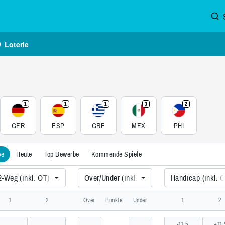
Loterie
1
1
1
3
2
GER
ESP
GRE
MEX
PHI
be
Heute
Top Bewerbe
Kommende Spiele
2-Weg (inkl. OT)
Over/Under (inkl. OT)
Handicap (inkl. 
piele, International
1
2
Over
Punkte
Under
1
2
-11,5
+11,