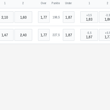
, Philippinen
1
2
Over
Punkte
Under
1
2
+3,5
-3,
2,10
1,60
1,77
1,87
198,5
s
1,83
1,8
-5,5
+5,
1,47
2,40
1,77
1,87
227,5
1,87
1,7