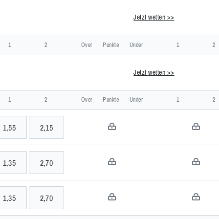
Jetzt wetten >>
>>
iechenland
1
2
Over
Punkte
Under
1
2
Jetzt wetten >>
>>
1
2
Over
Punkte
Under
1
2
1,55
2,15
ntes
1,35
2,70
ia
1,35
2,70