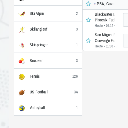
PBA, Governors Cup
Ski Alpin
2
Blackwater Bossing
Phoenix Fuel Master
Heute • 09:15
• 9 >>
Skilanglauf
3
San Miguel Beermen
Converge Fiberxers
Skispringen
1
Heute • 11:30
• 7 >>
Snooker
3
Tennis
126
US Football
34
Volleyball
1