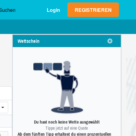
Suchen
Login
REGISTRIEREN
Wettschein
Max. Gewinn (netto)
Einsatz
0,00 €
1
2
3
4
5
6
7
8
9
OK
0
,
OT)
Du hast noch keine Wette ausgewählt
Tippe jetzt auf eine Quote
Ab dem fünften Tipp erhaltest du einen prozentuellen
5