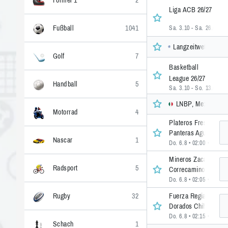
Formel 1
2
Liga ACB 26/27
Fußball
1041
Sa. 3.10 - Sa. 26.6
• 1 
Langzeitwetten, Gr
Golf
7
Basketball
League 26/27
Handball
5
Sa. 3.10 - So. 13.6
• 1 
LNBP, Mexiko
Motorrad
4
Plateros Fresnillo
Panteras Aguascalie
Nascar
1
Do. 6.8 • 02:00
• 2 >>
Mineros Zacatecas
Radsport
5
Correcaminos Victor
Do. 6.8 • 02:05
• 2 >>
Fuerza Regia
Rugby
32
Dorados Chihuahua
Do. 6.8 • 02:15
• 2 >>
Schach
1