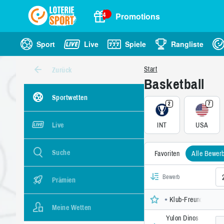
4
Promotions
Sport
Live
Spiele
Rangliste
Start
Zurück
Basketball
Sportwetten
2
7
INT
USA
Live
Suche
Favoriten
Alle Bewer
Bewerb
Prämien
Klub-Freundschaftss
Meine Wetten
Yulon Dinos