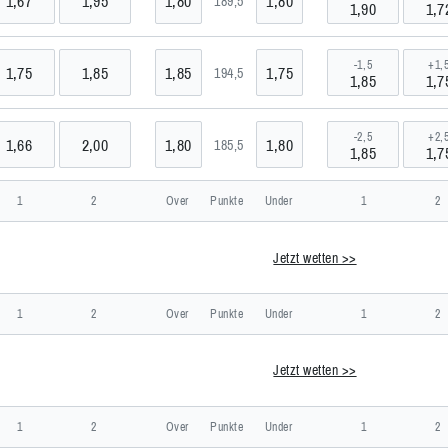
1,67
1,95
1,80
1,80
189,5
1,90
1,7
-1,5
+1,
1,75
1,85
1,85
1,75
194,5
1,85
1,7
-2,5
+2,
1,66
2,00
1,80
1,80
185,5
1,85
1,7
SA
1
2
Over
Punkte
Under
1
2
Jetzt wetten >>
7 >>
utschland
1
2
Over
Punkte
Under
1
2
Jetzt wetten >>
>>
anien
1
2
Over
Punkte
Under
1
2