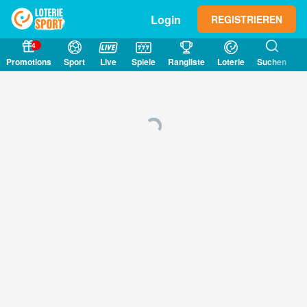
Login
REGISTRIEREN
4
Promotions
Sport
Live
Spiele
Rangliste
Loterie
Suchen