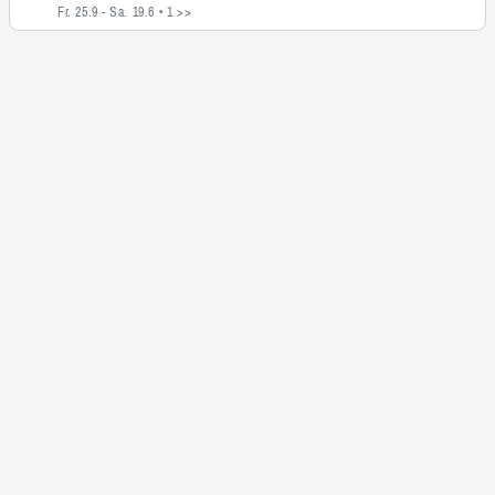
Fr. 25.9 - Sa. 19.6
• 1 >>