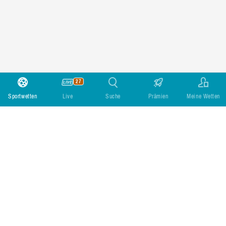
27
Sportwetten
Live
Suche
Prämien
Meine Wetten
Wettschein
Max. Gewinn (netto)
Einsatz
0,00 €
1
2
3
4
5
6
7
8
9
OK
0
,