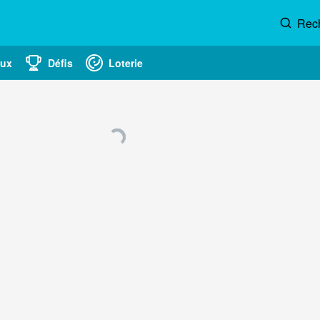
Rec
eux
Défis
Loterie