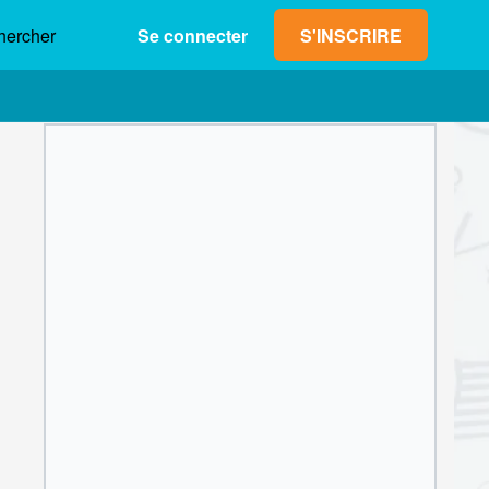
hercher
Se connecter
S'INSCRIRE
Gain max. (net)
Mise
0,00 €
1
2
3
4
5
6
7
8
9
OK
0
,