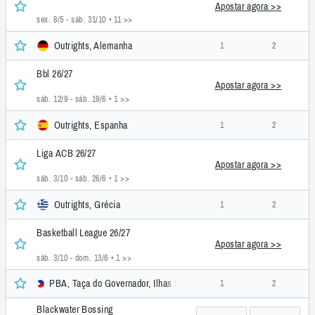
Apostar agora >>
sex. 8/5 - sáb. 31/10
• 11 >>
Outrights, Alemanha
1
2
Bbl 26/27
Apostar agora >>
sáb. 12/9 - sáb. 19/6
• 1 >>
Outrights, Espanha
1
2
Liga ACB 26/27
Apostar agora >>
sáb. 3/10 - sáb. 26/6
• 1 >>
Outrights, Grécia
1
2
Basketball League 26/27
Apostar agora >>
sáb. 3/10 - dom. 13/6
• 1 >>
PBA, Taça do Governador, Ilhas Filipinas
1
2
Blackwater Bossing