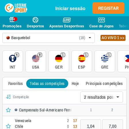
Iniciar sessão
REGISTAR
4
Promoções
Desportos
Apostas Desportivas
Case de Jogos
Tabel
Basquetebol
(18)
AO VIVO 1 >>
4
8
1
1
1
INT
USA
GER
ESP
GRE
PH
Favoritos
Todas as competições
Hoje
Principais competições
2 resultados possíveis (
Competição
Campeonato Sul-Americano Feminino FIBA, Internacional
1
2
Venezuela
2
17
1,04
7,00
Chile
0
13