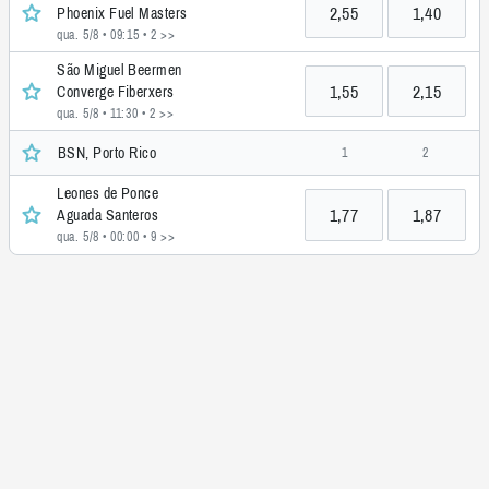
2,55
1,40
Phoenix Fuel Masters
qua. 5/8 • 09:15
• 2 >>
São Miguel Beermen
1,55
2,15
Converge Fiberxers
qua. 5/8 • 11:30
• 2 >>
BSN, Porto Rico
1
2
Leones de Ponce
1,77
1,87
Aguada Santeros
qua. 5/8 • 00:00
• 9 >>