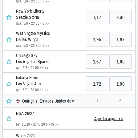
qua. 5/8 • 23:00
• 5 >>
New York Liberty
1,17
3,90
Seattle Storm
qua. 5/8 • 23:00
• 6 >>
Washington Mystics
1,95
1,67
Dallas Wings
qua. 5/8 • 23:30
• 6 >>
Chicago Sky
1,67
1,95
Los Angeles Sparks
qui. 6/8 • 01:00
• 4 >>
Indiana Fever
1,72
1,90
Las Vegas Aces
qui. 6/8 • 23:00
• 1 >>
Outrights, Estados Unidos da América
1
2
NBA 26/27
Apostar agora >>
ter. 20/10 - dom. 20/6
• 37 >>
Wnba 2026