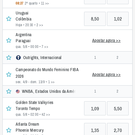
08:27
2ª quarto
• 11 >>
Uruguai
8,50
1,02
Colômbia
Hoje • 20:30
• 2 >>
Argentina
Apostar agora >>
Paraguai
qua. 5/8 • 00:00
• 7 >>
Outrights, Internacional
1
2
Campeonato do Mundo Feminino FIBA
Apostar agora >>
2026
sex. 4/9 - dom. 13/9
• 1 >>
WNBA, Estados Unidos da América
1
2
Golden State Valkyries
1,09
5,50
Toronto Tempo
qua. 5/8 • 02:00
• 42 >>
Atlanta Dream
1,35
2,70
Phoenix Mercury