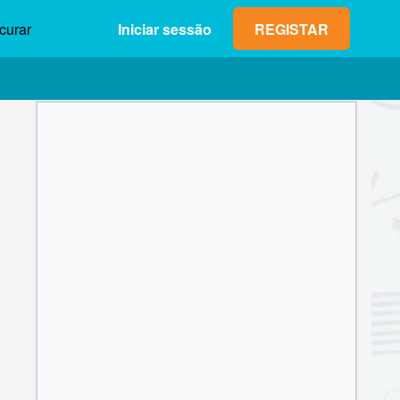
curar
Iniciar sessão
REGISTAR
Lucro máx. (neto)
Valor da
0,00 €
aposta
1
2
3
4
5
6
7
8
9
OK
0
,