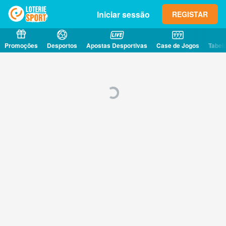
Iniciar sessão
REGISTAR
Promoções
Desportos
Apostas Desportivas
Case de Jogos
Tabel