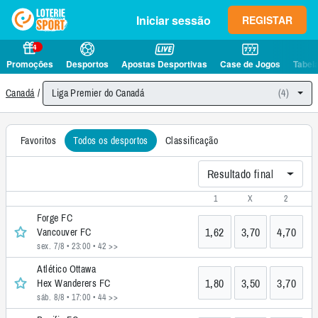
Iniciar sessão
REGISTAR
4
Promoções
Desportos
Apostas Desportivas
Case de Jogos
Tabel
Liga Premier do Canadá
(4)
Canadá
Favoritos
Todos os desportos
Classificação
Resultado final
1
X
2
Forge FC
1,62
3,70
4,70
Vancouver FC
sex. 7/8 • 23:00
• 42 >>
Atlético Ottawa
1,80
3,50
3,70
Hex Wanderers FC
sáb. 8/8 • 17:00
• 44 >>