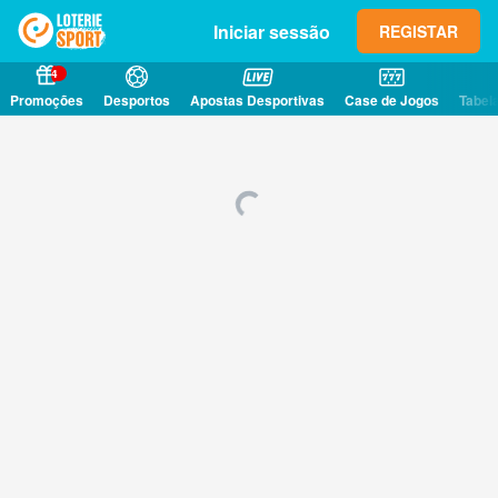
Iniciar sessão
REGISTAR
4
Promoções
Desportos
Apostas Desportivas
Case de Jogos
Tabel