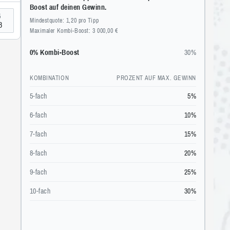
Boost auf deinen Gewinn.
5
Mindestquote: 1,20 pro Tipp
8
Maximaler Kombi-Boost: 3 000,00 €
0% Kombi-Boost
30%
KOMBINATION
PROZENT AUF MAX. GEWINN
5-fach
5%
6-fach
10%
7-fach
15%
8-fach
20%
9-fach
25%
10-fach
30%