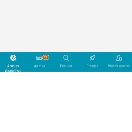
26
Apostas
Ao vivo
Procurar
Prémios
Minhas apostas
desportivas
Boletim de apostas
Lucro máx. (neto)
Valor da
0,00 €
aposta
1
2
3
4
5
6
7
8
9
OK