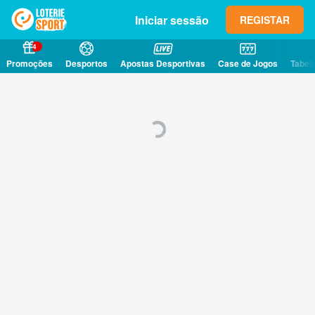
Iniciar sessão
REGISTAR
4
Promoções
Desportos
Apostas Desportivas
Case de Jogos
Tabel