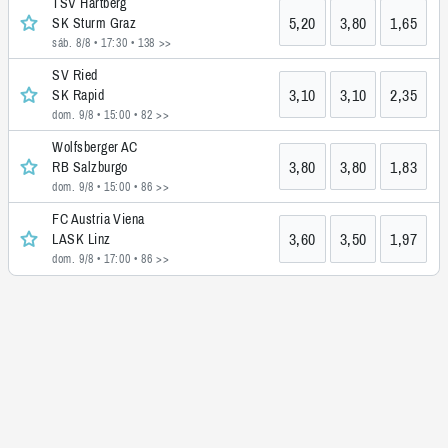
TSV Hartberg
5,20
3,80
1,65
SK Sturm Graz
sáb. 8/8 • 17:30
• 138 >>
SV Ried
3,10
3,10
2,35
SK Rapid
dom. 9/8 • 15:00
• 82 >>
Wolfsberger AC
3,80
3,80
1,83
RB Salzburgo
dom. 9/8 • 15:00
• 86 >>
FC Austria Viena
3,60
3,50
1,97
LASK Linz
dom. 9/8 • 17:00
• 86 >>