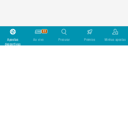
22
Apostas
Ao vivo
Procurar
Prémios
Minhas apostas
desportivas
Boletim de apostas
Lucro máx. (neto)
Valor da
0,00 €
aposta
1
2
3
4
5
6
7
8
9
OK
0
,
Apostas de futebol na LoterieSport:
Experiencie a maior emoção de sempre