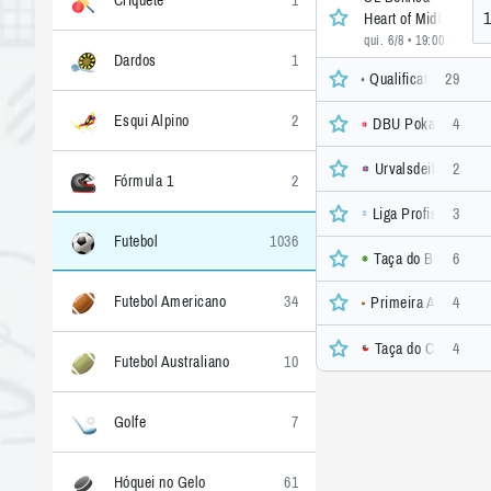
Críquete
1
1
Heart of Midlothian 
qui. 6/8 • 19:00
• 60 >>
Dardos
1
Qualification, Euro
29
Esqui Alpino
2
DBU Pokalen, Din
4
Urvalsdeild, Islând
2
Fórmula 1
2
Liga Profissional, A
3
Futebol
1036
Taça do Brasil, Bra
6
Futebol Americano
34
Primeira A, Encerr
4
Taça do Chile, Chil
4
Futebol Australiano
10
Golfe
7
Hóquei no Gelo
61