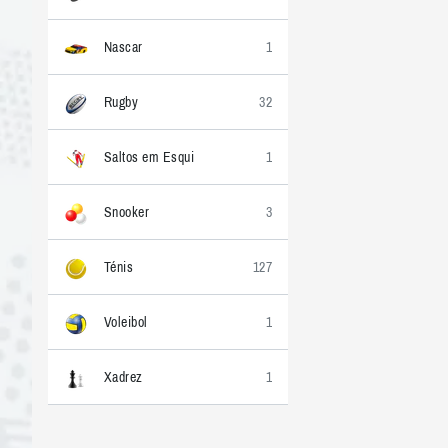
Nascar
1
Rugby
32
Saltos em Esqui
1
Snooker
3
Ténis
127
Voleibol
1
Xadrez
1