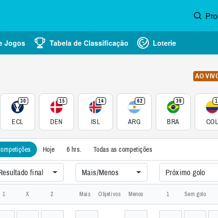
Pro
e Jogos
Tabela de Classificação
Loterie
AO VIVO
30
15
14
62
39
1
ECL
DEN
ISL
ARG
BRA
CO
competições
Hoje
6 hrs.
Todas as competições
Resultado final
Mais/Menos
Próximo golo
mpions League
1
X
2
Mais
Objetivos
Menos
1
Sem golo