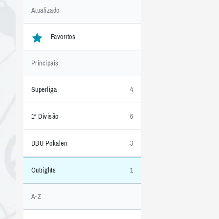
Atualizado
Favoritos
Principais
Superliga
4
1ª Divisão
6
DBU Pokalen
3
Outrights
1
A-Z