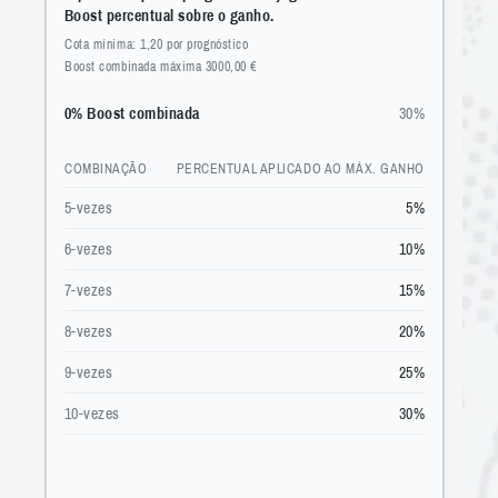
Boost percentual sobre o ganho.
Cota mínima: 1,20 por prognóstico
Boost combinada máxima 3000,00 €
0% Boost combinada
30%
COMBINAÇÃO
PERCENTUAL APLICADO AO MÁX. GANHO
5-vezes
5%
6-vezes
10%
7-vezes
15%
8-vezes
20%
9-vezes
25%
10-vezes
30%