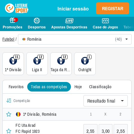
Iniciar sessão
REGISTAR
4
Promoções
Desportos
Apostas Desportivas
Case de Jogos
Tabel
Roménia
(40)
Futebol
15
12
12
1
1ª Divisão
Liga II
Taça da Roménia
Outright
Favoritos
Todas as competições
Hoje
Classificação
Resultado final
Competição
1ª Divisão, Roménia
1
X
2
FC Uta Arad
2,55
3,00
2,55
FC Rapid 1923