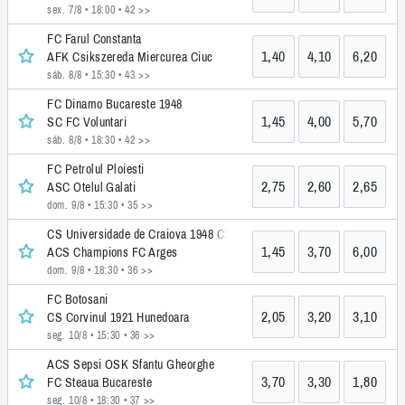
sex. 7/8 • 18:00
• 42 >>
FC Farul Constanta
1,40
4,10
6,20
AFK Csikszereda Miercurea Ciuc
sáb. 8/8 • 15:30
• 43 >>
FC Dinamo Bucareste 1948
1,45
4,00
5,70
SC FC Voluntari
sáb. 8/8 • 18:30
• 42 >>
FC Petrolul Ploiesti
2,75
2,60
2,65
ASC Otelul Galati
dom. 9/8 • 15:30
• 35 >>
CS Universidade de Craiova 1948 CS
1,45
3,70
6,00
ACS Champions FC Arges
dom. 9/8 • 18:30
• 36 >>
FC Botosani
2,05
3,20
3,10
CS Corvinul 1921 Hunedoara
seg. 10/8 • 15:30
• 36 >>
ACS Sepsi OSK Sfantu Gheorghe
3,70
3,30
1,80
FC Steaua Bucareste
seg. 10/8 • 18:30
• 37 >>