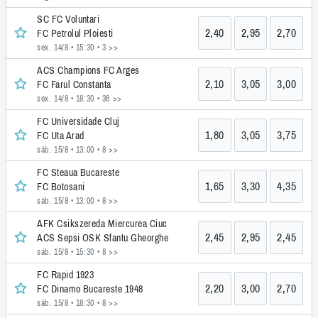
SC FC Voluntari
2,40
2,95
2,70
FC Petrolul Ploiesti
sex. 14/8 • 15:30
• 3 >>
ACS Champions FC Arges
2,10
3,05
3,00
FC Farul Constanta
sex. 14/8 • 18:30
• 36 >>
FC Universidade Cluj
1,80
3,05
3,75
FC Uta Arad
sáb. 15/8 • 13:00
• 8 >>
FC Steaua Bucareste
1,65
3,30
4,35
FC Botosani
sáb. 15/8 • 13:00
• 8 >>
AFK Csikszereda Miercurea Ciuc
2,45
2,95
2,45
ACS Sepsi OSK Sfantu Gheorghe
sáb. 15/8 • 15:30
• 8 >>
FC Rapid 1923
2,20
3,00
2,70
FC Dinamo Bucareste 1948
sáb. 15/8 • 18:30
• 8 >>