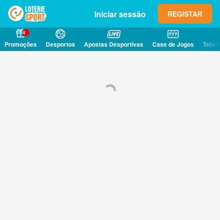
Iniciar sessão
REGISTAR
4
Promoções
Desportos
Apostas Desportivas
Case de Jogos
Tabel