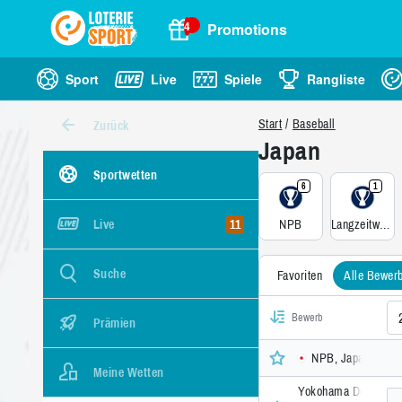
4
Promotions
Sport
Live
Spiele
Rangliste
Start
Baseball
Zurück
Japan
Sportwetten
6
1
11
NPB
Langzeitwetten
Live
Suche
Favoriten
Alle Bewer
Bewerb
Prämien
NPB, Japan
Meine Wetten
Yokohama Dena Bays