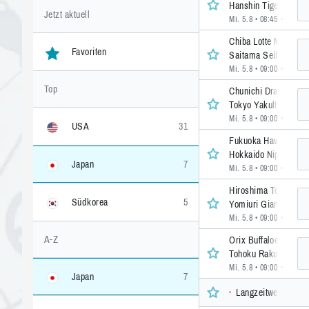
Hanshin Tigers
Jetzt aktuell
Mi. 5.8 • 08:45
• 5 >>
Chiba Lotte Marines
Favoriten
Saitama Seibu Lions
Mi. 5.8 • 09:00
• 5 >>
Top
Chunichi Dragons
Tokyo Yakult Swallo
Mi. 5.8 • 09:00
• 5 >>
USA
31
Fukuoka Hawks
Hokkaido Nippon-Ham
Japan
7
Mi. 5.8 • 09:00
• 5 >>
Hiroshima Toyo Carp
Südkorea
5
Yomiuri Giants
Mi. 5.8 • 09:00
• 5 >>
A-Z
Orix Buffaloes
Tohoku Rakuten Gold
Mi. 5.8 • 09:00
• 5 >>
Japan
7
Langzeitwetten, Ja