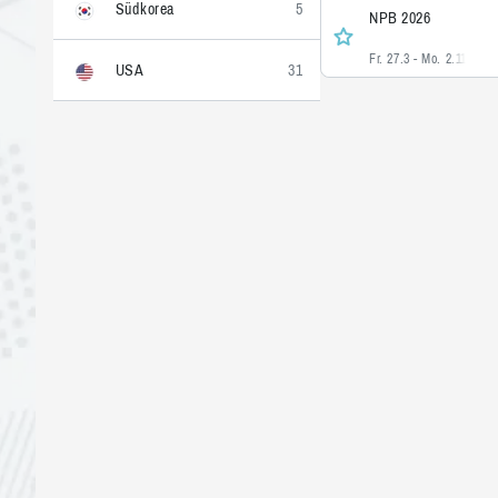
Südkorea
5
NPB 2026
Fr. 27.3 - Mo. 2.11
• 1 
USA
31