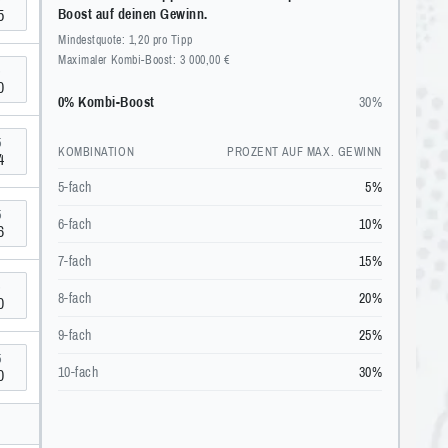
5
Boost auf deinen Gewinn.
Mindestquote: 1,20 pro Tipp
Maximaler Kombi-Boost: 3 000,00 €
5
0
0% Kombi-Boost
30%
5
KOMBINATION
PROZENT AUF MAX. GEWINN
4
5-fach
5%
5
6-fach
10%
6
7-fach
15%
5
8-fach
20%
0
9-fach
25%
5
10-fach
30%
0