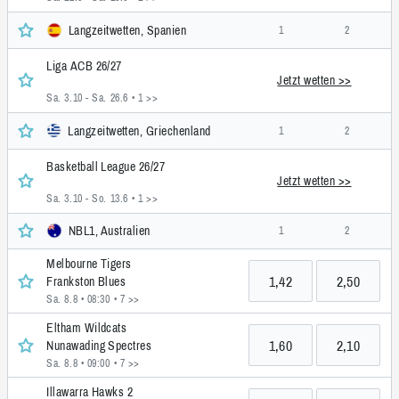
Langzeitwetten, Spanien
1
2
Liga ACB 26/27
Jetzt wetten >>
Sa. 3.10 - Sa. 26.6
• 1 >>
Langzeitwetten, Griechenland
1
2
Basketball League 26/27
Jetzt wetten >>
Sa. 3.10 - So. 13.6
• 1 >>
NBL1, Australien
1
2
Melbourne Tigers
1,42
2,50
Frankston Blues
Sa. 8.8 • 08:30
• 7 >>
Eltham Wildcats
1,60
2,10
Nunawading Spectres
Sa. 8.8 • 09:00
• 7 >>
Illawarra Hawks 2