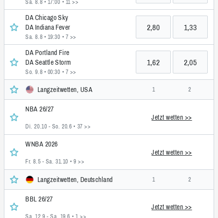
Sa. 8.8 • 17:00
• 11 >>
DA Chicago Sky
2,80
1,33
DA Indiana Fever
Sa. 8.8 • 19:30
• 7 >>
DA Portland Fire
1,62
2,05
DA Seattle Storm
So. 9.8 • 00:30
• 7 >>
Langzeitwetten, USA
1
2
NBA 26/27
Jetzt wetten >>
Di. 20.10 - So. 20.6
• 37 >>
WNBA 2026
Jetzt wetten >>
Fr. 8.5 - Sa. 31.10
• 9 >>
Langzeitwetten, Deutschland
1
2
BBL 26/27
Jetzt wetten >>
Sa. 12.9 - Sa. 19.6
• 1 >>