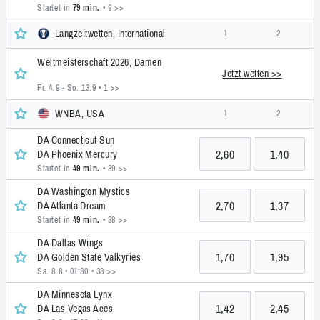
Startet in
79 min.
• 9 >>
Langzeitwetten, International
1
2
Weltmeisterschaft 2026, Damen
Jetzt wetten >>
Fr. 4.9 - So. 13.9
• 1 >>
WNBA, USA
1
2
DA Connecticut Sun
2,60
1,40
DA Phoenix Mercury
Startet in
49 min.
• 39 >>
DA Washington Mystics
2,70
1,37
DA Atlanta Dream
Startet in
49 min.
• 38 >>
DA Dallas Wings
1,70
1,95
DA Golden State Valkyries
Sa. 8.8 • 01:30
• 38 >>
DA Minnesota Lynx
1,42
2,45
DA Las Vegas Aces