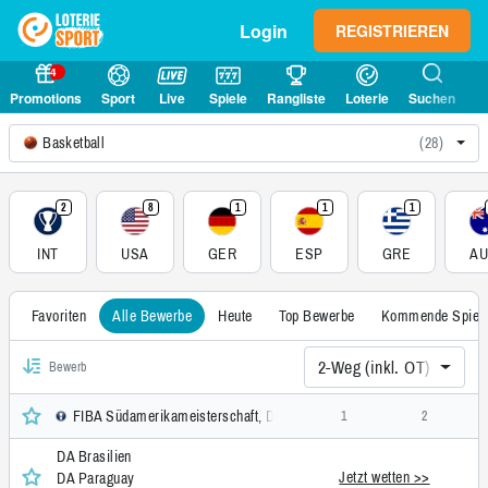
Login
REGISTRIEREN
4
Promotions
Sport
Live
Spiele
Rangliste
Loterie
Suchen
Basketball
(28)
2
8
1
1
1
INT
USA
GER
ESP
GRE
A
Favoriten
Alle Bewerbe
Heute
Top Bewerbe
Kommende Spiel
2-Weg (inkl. OT)
Bewerb
FIBA Südamerikameisterschaft, Damen, International
1
2
DA Brasilien
Jetzt wetten >>
DA Paraguay