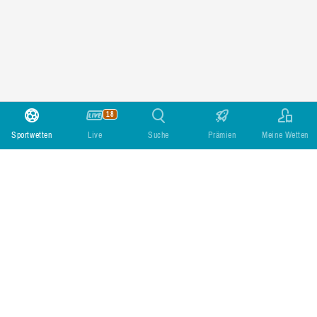
18
Sportwetten
Live
Suche
Prämien
Meine Wetten
Wettschein
Max. Gewinn (netto)
Einsatz
0,00 €
1
2
3
4
5
6
7
8
9
OK
0
,