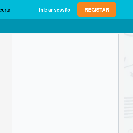
curar
Iniciar sessão
REGISTAR
Lucro máx. (neto)
Valor da
0,00 €
aposta
1
2
3
4
5
6
7
8
9
OK
0
,