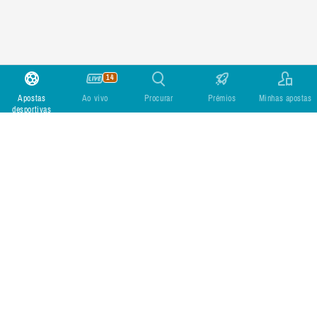
14
Apostas
Ao vivo
Procurar
Prémios
Minhas apostas
desportivas
Boletim de apostas
Lucro máx. (neto)
Valor da
0,00 €
aposta
1
2
3
4
5
6
7
8
9
OK
0
,
Apostas de basquetebol na LoterieSport:
Sinta a emoção junto ao campo de