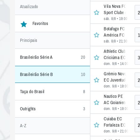
Vila Nova FC GO
Atualizado
2
Sport Clube do Recif
sáb. 8/8 • 19:00
• 36 >>
Favoritos
Botafogo FC SP
1
América FC
Principais
sáb. 8/8 • 21:30
• 35 >>
Athletic Club SJDR
3
Brasileirão Série A
20
Criciúma EC SC
dom. 9/8 • 14:00
• 37 >
Grémio Novorizontin
Brasileirão Série B
10
2
EC Juventude
dom. 9/8 • 19:00
• 35 >
Taça do Brasil
8
Nautico PE
2
AC Goianiense
Outrights
3
dom. 9/8 • 19:00
• 36 >
Cuiaba EC
2
Fortaleza EC
A-Z
dom. 9/8 • 21:00
• 36 >