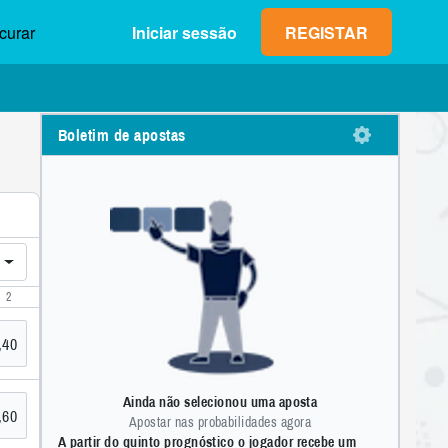
curar
Iniciar sessão
REGISTAR
Boletim de apostas
Lucro máx. (neto)
Valor da
0,00 €
aposta
1
2
3
4
5
6
7
8
9
2
OK
0
,
,40
Ainda não selecionou uma aposta
,60
Apostar nas probabilidades agora
A partir do quinto prognóstico o jogador recebe um