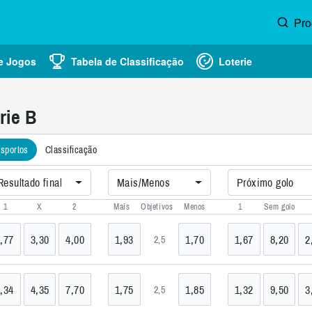
Pro
e Jogos
Tabela de Classificação
Loterie
rie B
sportos
Classificação
Resultado final
Mais/Menos
Próximo golo
1
X
2
Mais
Objetivos
Menos
1
Sem golo
o EC PR
,77
3,30
4,00
1,93
1,70
1,67
8,20
2
2,5
,34
4,35
7,70
1,75
1,85
1,32
9,50
3
2,5