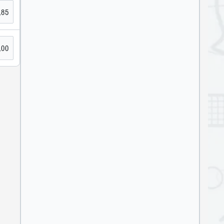
,85
,00