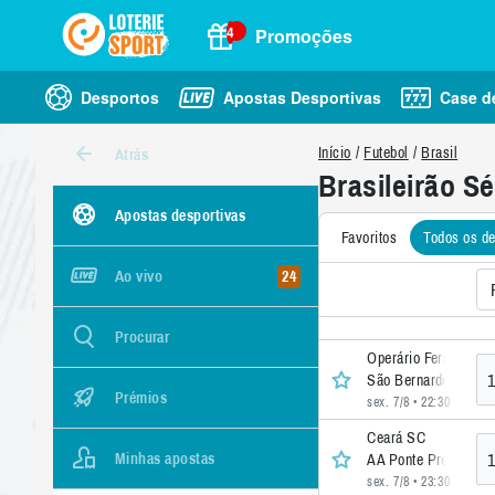
4
Promoções
Desportos
Apostas Desportivas
Case d
Início
Futebol
Brasil
Atrás
Brasileirão Sé
Apostas desportivas
Favoritos
Todos os de
24
Ao vivo
Procurar
Operário Ferroviári
1
São Bernardo FC
Prémios
sex. 7/8 • 22:30
• 42 >>
Ceará SC
1
Minhas apostas
AA Ponte Preta SP
sex. 7/8 • 23:30
• 40 >>