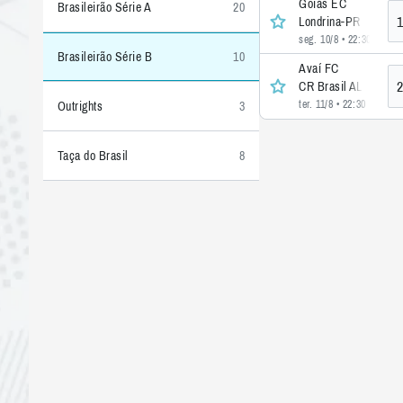
Goiás EC
Brasileirão Série A
20
1
Londrina-PR
seg. 10/8 • 22:30
• 36 >
Brasileirão Série B
10
Avaí FC
2
CR Brasil AL
ter. 11/8 • 22:30
• 36 >>
Outrights
3
Taça do Brasil
8