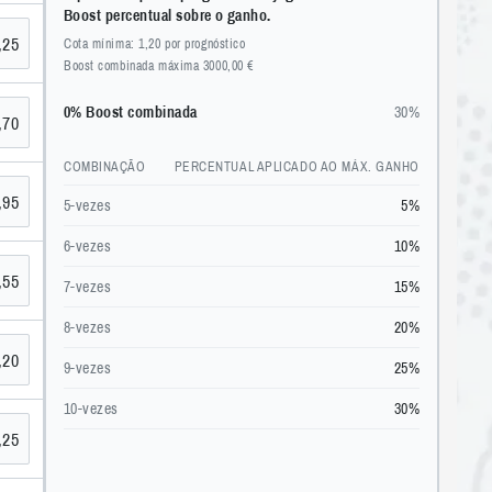
Boost percentual sobre o ganho.
,25
Cota mínima: 1,20 por prognóstico
Boost combinada máxima 3000,00 €
0% Boost combinada
30%
,70
COMBINAÇÃO
PERCENTUAL APLICADO AO MÁX. GANHO
,95
5-vezes
5%
6-vezes
10%
,55
7-vezes
15%
8-vezes
20%
,20
9-vezes
25%
10-vezes
30%
,25