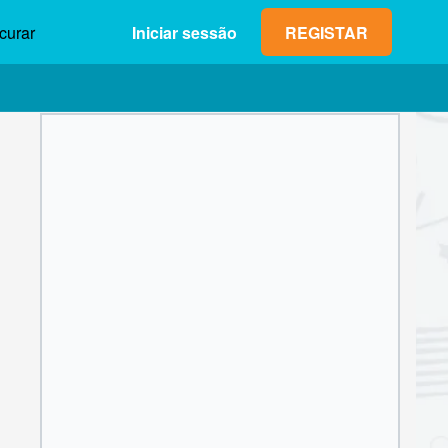
curar
Iniciar sessão
REGISTAR
Lucro máx. (neto)
Valor da
0,00 €
aposta
1
2
3
4
5
6
7
8
9
OK
0
,