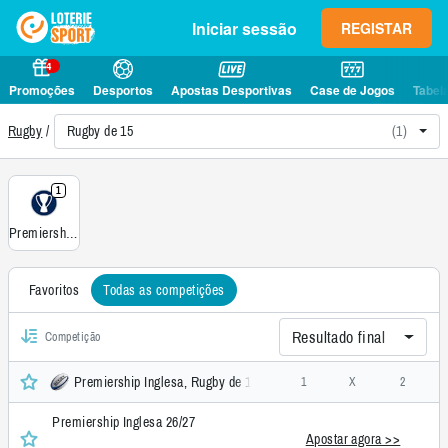
Iniciar sessão
REGISTAR
4
Promoções
Desportos
Apostas Desportivas
Case de Jogos
Tabel
Rugby de 15
(1)
Rugby
1
Premiership Inglesa
Favoritos
Todas as competições
Resultado final
Competição
Premiership Inglesa, Rugby de 15
1
X
2
Premiership Inglesa 26/27
Apostar agora >>