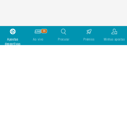
36
Apostas
Ao vivo
Procurar
Prémios
Minhas apostas
desportivas
Boletim de apostas
Lucro máx. (neto)
Valor da
0,00 €
aposta
1
2
3
4
5
6
7
8
9
OK
0
,
Rugby
Bem-vindo ao reino estrondoso das apostas de rugby, onde a potência