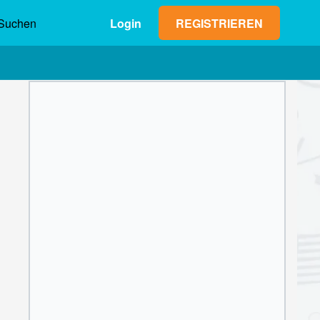
Suchen
Login
REGISTRIEREN
Max. Gewinn (netto)
Einsatz
0,00 €
1
2
3
4
5
6
7
8
9
OK
0
,